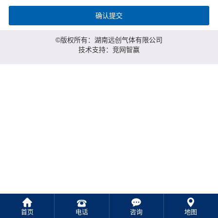
©版权所有：湖南远创气体有限公司
技术支持：
竞网智赢
首页
电话
咨询
地图